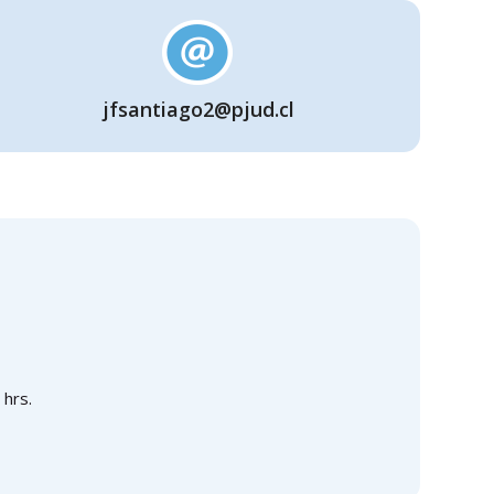
jfsantiago2@pjud.cl
 hrs.