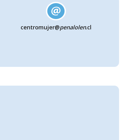
centromujer@
penalolen
.cl