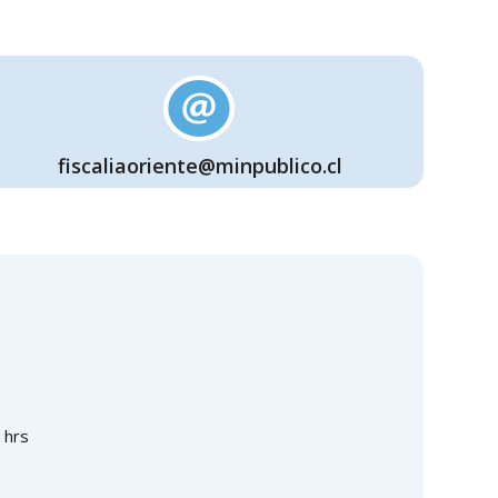
fiscaliaoriente@minpublico.cl
 hrs