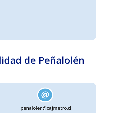
alidad de Peñalolén
penalolen@cajmetro.cl