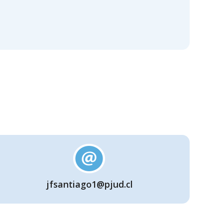
jfsantiago1@pjud.cl