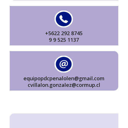
+5622 292 8745
9 9 525 1137
equipopdcpenalolen@gmail.com
cvillalon.gonzalez@cormup.cl