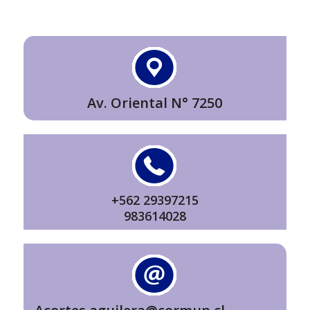
Av. Oriental N° 7250
+562 29397215
983614028